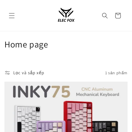
Chuyển
đến nội
Giỏ
dung
hàng
B
Home page
ộ
s
Lọc và sắp xếp
1 sản phẩm
ư
u
t
ậ
p