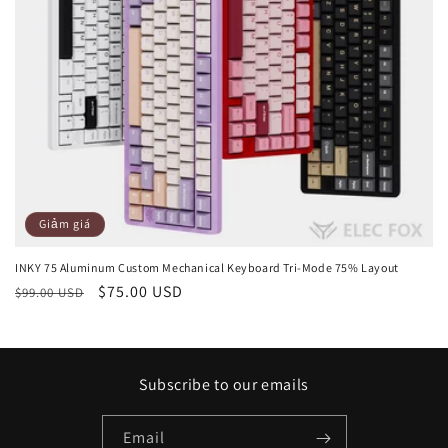
:
Giảm giá
INKY 75 Aluminum Custom Mechanical Keyboard Tri-Mode 75% Layout
Giá
Giá
$75.00 USD
$99.00 USD
thông
ưu
thường
đãi
Subscribe to our emails
Email